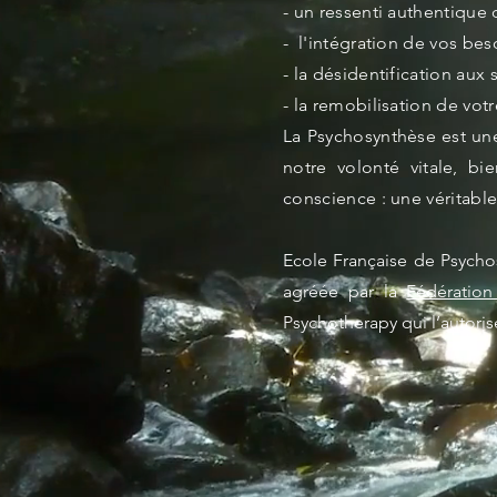
- un ressenti authentique 
- l'intégration de vos bes
- la désidentification aux
- la remobilisation de votr
La Psychosynthèse est un
notre volonté vitale, bi
conscience : une véritable
Ecole Française de Psycho
agréée par la
Fédération
Psychotherapy qui l’autoris