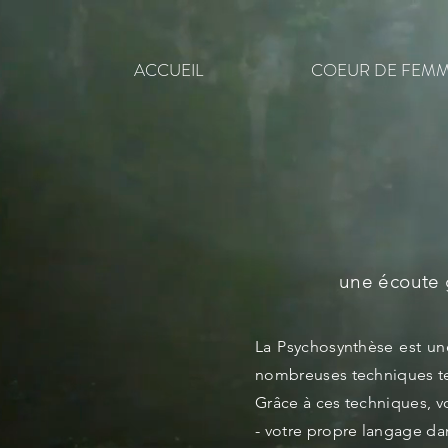
ACCUEIL
COEUR DE FEM
une écoute g
La Psychosynthèse est u
nombreuses techniques telle
Grâce à ces techniques, v
- votre propre langage da