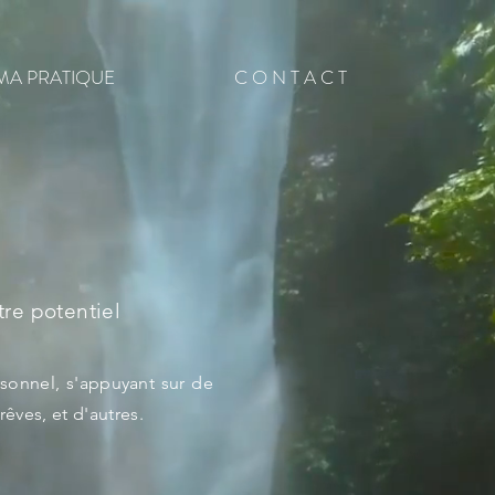
MA PRATIQUE
C O N T A C T
tre potentiel
onnel, s'appuyant sur de
rêves, et d'autres.