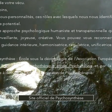
de votre vécu.
oins,
 sous-personnalités, ces rôles avec lesquels nous nous identif
e potentiel.
e approche psychologique humaniste et transpersonnelle qui
enveillante, joyeuse, créative. Vous pouvez vous reconne
 guidance intérieure, harmonisatrice, régulatrice, unificatrice
synthèse : École sous la déontologie de l’Association Europé
 Française de Psychothérapie et de Psychanalyse
et par la
e à délivrer le Certificat Européen de Psychothérapie.
Site officiel de Psychosynthèse