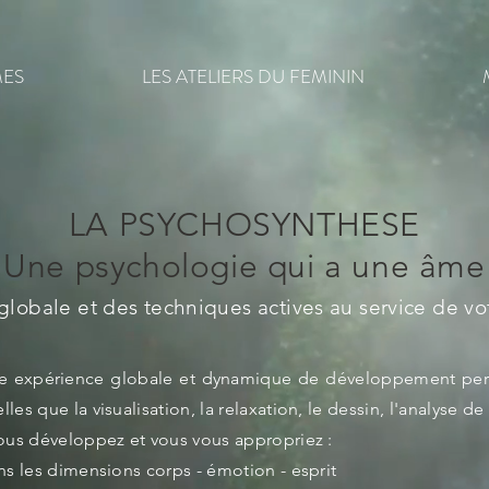
MES
LES ATELIERS DU FEMININ
LA PSYCHOSYNTHESE
Une psychologie qui a une âme
lobale et des techniques actives au service de vo
ne expérience globale et dynamique de développement pers
s que la visualisation, la relaxation, le dessin, l'analyse de 
ous développez et vous vous appropriez :
ns les dimensions corps - émotion - esprit