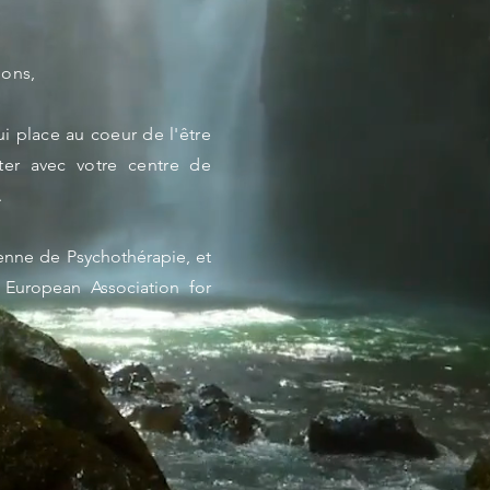
ions,
 place au coeur de l'être
cter avec votre centre de
.
enne de Psychothérapie, et
 European Association for